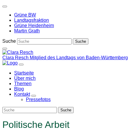
Weiter
zum
Grüne BW
Inhalt
Landtagsfraktion
Grüne Heidenheim
Martin Grath
Suche
Clara Resch
Mitglied des Landtags von Baden-Württemberg
Startseite
Über mich
Themen
Blog
Kontakt
Zeige
Pressefotos
Untermenü
Politische Arbeit