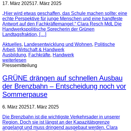
17. März 2025
17. März 2025
„Hier wird etwas geschaffen, das Schule machen sollte: eine
echte Perspektive für junge Menschen und eine handfeste
Antwort auf den Fachkräftemangel.“ Clara Resch MdL Die
Handwerkspolitische Sprecherin der Grünen
Landtagsfraktion, […]
Aktuelles
,
Landesentwicklung und Wohnen
,
Politische
Arbeit
,
Wirtschaft & Handwerk
Ausbildung
,
Fachkräfte
,
Handwerk
weiterlesen
Pressemitteilung
GRÜNE drängen auf schnellen Ausbau
der Brenzbahn – Entscheidung noch vor
Sommerpause
6. März 2025
17. März 2025
Die Brenzbahn ist die wichtigste Verkehrsader in unserer
Region. Doch sie ist längst an der Kapazitätsgrenze
angelangt und muss dringend ausgebaut werden. Clara