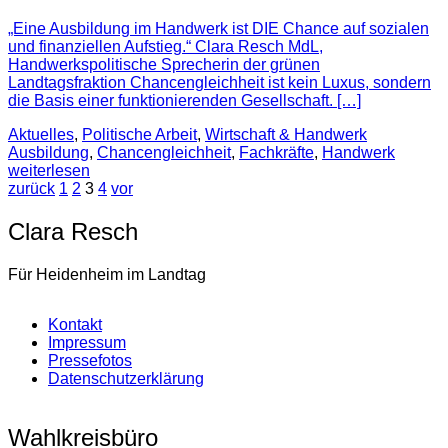
„Eine Ausbildung im Handwerk ist DIE Chance auf sozialen
und finanziellen Aufstieg.“ Clara Resch MdL,
Handwerkspolitische Sprecherin der grünen
Landtagsfraktion Chancengleichheit ist kein Luxus, sondern
die Basis einer funktionierenden Gesellschaft. […]
Aktuelles
,
Politische Arbeit
,
Wirtschaft & Handwerk
Ausbildung
,
Chancengleichheit
,
Fachkräfte
,
Handwerk
weiterlesen
zurück
1
2
3
4
vor
Clara Resch
Für Heidenheim im Landtag
Kontakt
Impressum
Pressefotos
Datenschutzerklärung
Wahlkreisbüro