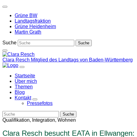
Weiter
zum
Grüne BW
Inhalt
Landtagsfraktion
Grüne Heidenheim
Martin Grath
Suche
Clara Resch
Mitglied des Landtags von Baden-Württemberg
Startseite
Über mich
Themen
Blog
Kontakt
Zeige
Pressefotos
Untermenü
Qualifikation, Integration, Wohnen
Clara Resch besucht EATA in Ellwangen: