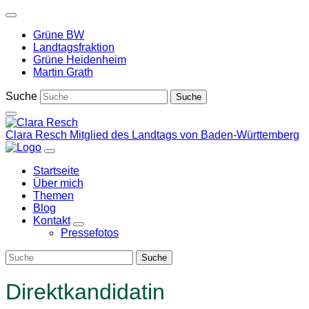
Weiter
zum
Grüne BW
Inhalt
Landtagsfraktion
Grüne Heidenheim
Martin Grath
Suche
Clara Resch
Mitglied des Landtags von Baden-Württemberg
Startseite
Über mich
Themen
Blog
Kontakt
Zeige
Pressefotos
Untermenü
Direktkandidatin