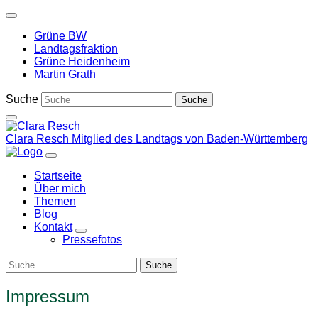
Weiter
zum
Grüne BW
Inhalt
Landtagsfraktion
Grüne Heidenheim
Martin Grath
Suche
Clara Resch
Mitglied des Landtags von Baden-Württemberg
Startseite
Über mich
Themen
Blog
Kontakt
Zeige
Pressefotos
Untermenü
Impressum