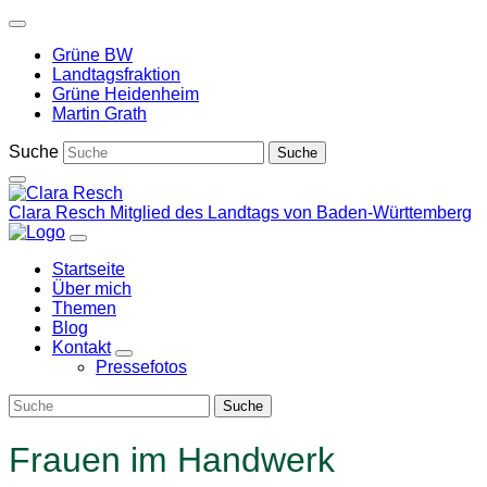
Weiter
zum
Grüne BW
Inhalt
Landtagsfraktion
Grüne Heidenheim
Martin Grath
Suche
Clara Resch
Mitglied des Landtags von Baden-Württemberg
Startseite
Über mich
Themen
Blog
Kontakt
Zeige
Pressefotos
Untermenü
Frauen im Handwerk