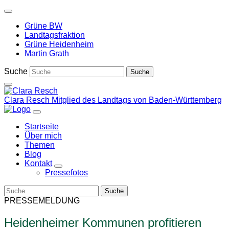
Weiter
zum
Grüne BW
Inhalt
Landtagsfraktion
Grüne Heidenheim
Martin Grath
Suche
Clara Resch
Mitglied des Landtags von Baden-Württemberg
Startseite
Über mich
Themen
Blog
Kontakt
Zeige
Pressefotos
Untermenü
PRESSEMELDUNG
Heidenheimer Kommunen profitieren