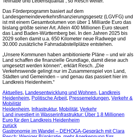
Teilhabe und Lebensqualität“, so Resch weiter.
Das Förderprogramm basiert auf dem
Landesgemeindeverkehrsfinanzierungsgesetz (LGVFG) und
ist mit einem Gesamtvolumen von über 1 Milliarde Euro das
bislang größte seiner Art. Allein 400 Millionen Euro steuert
das Land Baden-Württemberg bei. In den Jahren 2025 bis
2029 sollen damit u.a. 650 Kilometer neue Radwege und
30.000 zusätzliche Fahrradabstellplätze entstehen.
„Unsere Kommunen haben ambitionierte Pläne – und wir als
Land schaffen die finanzielle Grundlage, damit diese auch
umgesetzt werden können“, erklärt Resch. „Die
Verkehrswende gelingt nur im Zusammenspiel von Land,
Städten und Gemeinden – und genau das passiert hier im
Landkreis Heidenheim.“
Aktuelles
,
Landesentwicklung und Wohnen
,
Landkreis
Heidenheim
,
Politische Arbeit
,
Pressemeldungen
,
Verkehr &
Mobilität
Heidenheim
,
Infrastruktur
,
Mobilität
,
Verkehr
Land investiert in Wasserinfrastruktur: Über 1,8 Millionen
Euro für den Landkreis Heidenheim
zurück
Gastronomie im Wandel – DEHOGA-Gespräch mit Clara
Resch: Weniger Bürokratie, mehr Anerkennung fürs