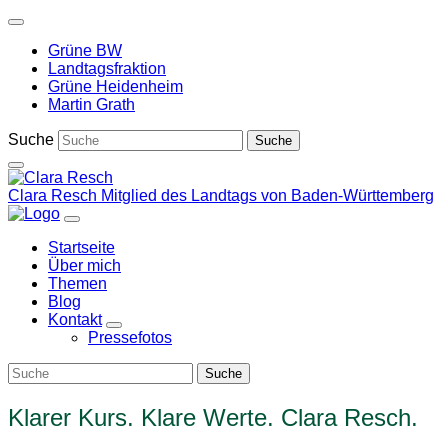
Weiter
zum
Grüne BW
Inhalt
Landtagsfraktion
Grüne Heidenheim
Martin Grath
Suche
Clara Resch
Mitglied des Landtags von Baden-Württemberg
Startseite
Über mich
Themen
Blog
Kontakt
Zeige
Pressefotos
Untermenü
Klarer Kurs. Klare Werte. Clara Resch.