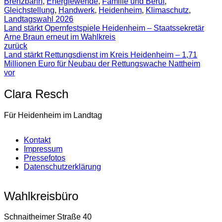
Brenzbahn
,
Energiewende
,
Familie und Beruf
,
Gleichstellung
,
Handwerk
,
Heidenheim
,
Klimaschutz
,
Landtagswahl 2026
Land stärkt Opernfestspiele Heidenheim – Staatssekretär
Arne Braun erneut im Wahlkreis
zurück
Land stärkt Rettungsdienst im Kreis Heidenheim – 1,71
Millionen Euro für Neubau der Rettungswache Nattheim
vor
Clara Resch
Für Heidenheim im Landtag
Kontakt
Impressum
Pressefotos
Datenschutzerklärung
Wahlkreisbüro
Schnaitheimer Straße 40